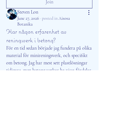
Join
Steven Lon
June 27, 2026
·
posted in
Aisosa
Botanika
Har någon erfarenhet av
reningsverk i betong?
För en tid sedan började jag fundera på olika 
material för minireningsverk, och specifikt 
om betong. Jag har mest sett plastlösningar 
tidigare, men betong verkar ha vissa fördelar 
med hållbarhet och stabilitet. Jag stötte på en 
sida som heter 
Minireningsverk pris - Water 
Systems
 som beskriver svensktillverkade 
minireningsverk i betong, framhåller deras 
höga prestanda och kvalitet. De nämner att 
betongbehållare kan vara ett bra val för 
enskilda hushåll och till och med för 
samfälligheter. Är det någon här som har 
praktisk erfarenhet av reningsverk i betong, 