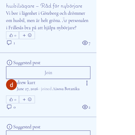
husbilsägare – Råd för nybörjare
Vi bor i lägenhet i Göteborg och drömmer 
om husbil, men är helt gröna. Är personalen 
i Frillesås bra på att hjälpa nybörjare?
0
1
7
Suggested post
Join
drew kart
June 27, 2026
·
joined
Aisosa Botanika
0
0
2
Suggested post