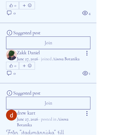
0
0
4
Suggested post
Join
Zakk Daniel
June 27, 2026
·
joined
Aisosa Botanika
0
0
1
Suggested post
Join
drew kart
June 27, 2026
·
posted in
Aisosa
Botanika
Från "stadsmänniska" till