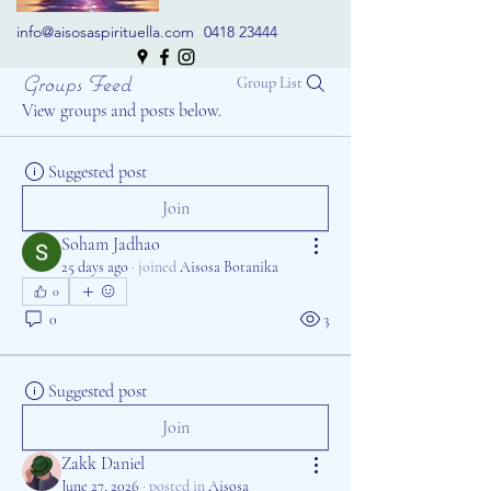
info@aisosaspirituella.com
0418 23444
Groups Feed
Group List
View groups and posts below.
Suggested post
Join
Soham Jadhao
25 days ago
·
joined
Aisosa Botanika
0
0
3
Suggested post
Join
Zakk Daniel
June 27, 2026
·
posted in
Aisosa