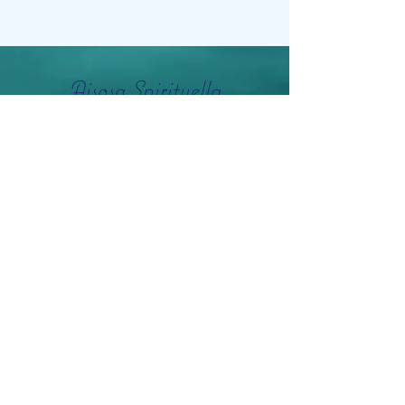
Aisosa Spirituella
Subscribe Form
Submit
info@aisosaspirituella.com
0418 23444
Besök Adress