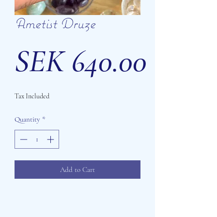
Ametist Druze
Price
SEK 640.00
Tax Included
Quantity
*
Add to Cart