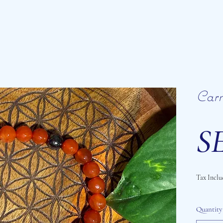
Carn
SE
Tax Inclu
Quantity