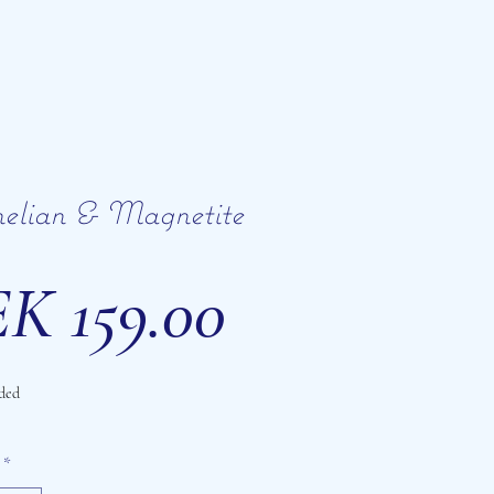
elian & Magnetite
Price
K 159.00
ded
*