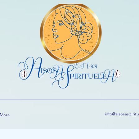
info@aisosaspirit
More