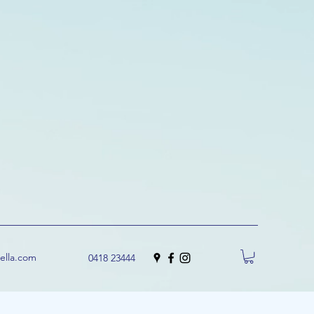
uella.com
0418 23444