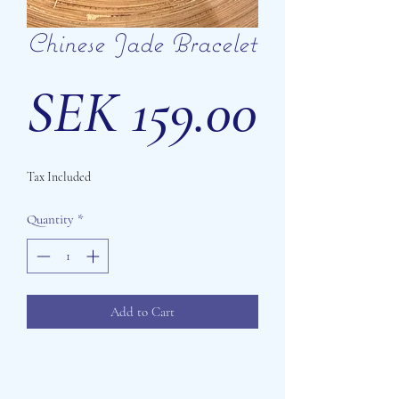
Chinese Jade Bracelet
Price
SEK 159.00
Tax Included
Quantity
*
Add to Cart