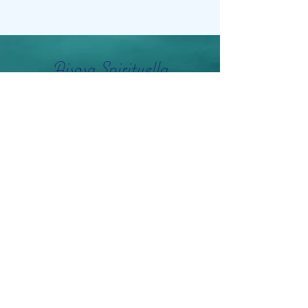
Aisosa Spirituella
Subscribe Form
Submit
info@aisosaspirituella.com
0418 23444
Besök Adress