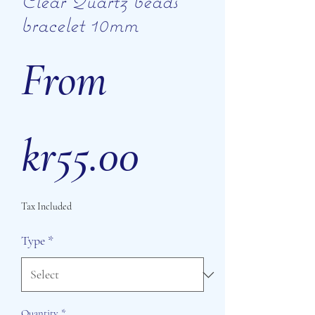
Clear Quartz beads
bracelet 10mm
From
Sale
kr55.00
Tax Included
Price
Type
*
Quantity
*