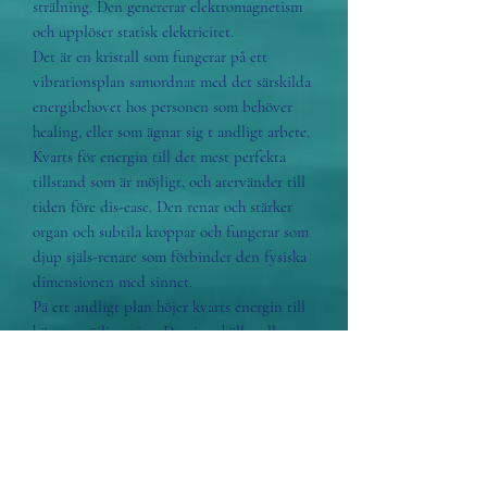
strälning. Den genererar elektromagnetism
och upplöser statisk elektricitet.
Det är en kristall som fungerar på ett
vibrationsplan samordnat med det särskilda
energibehovet hos personen som behöver
healing, eller som ägnar sig t andligt arbete.
Kvarts för energin till det mest perfekta
tillstand som är möjligt, och atervänder till
tiden före dis-ease. Den renar och stärker
organ och subtila kroppar och fungerar som
djup själs-renare som förbinder den fysiska
dimensionen med sinnet.
Pä ett andligt plan höjer kvarts energin till
högsta möjliga niva. Den innehäller alla
tänkbara färger och klar kvarts fungerar på
en varelses samtliga plan. Den lagrar
information som en naturlig dator och
fungerar som ett spirituellt bibliotek som
bara väntar på att öppnas.
Origin: Spain