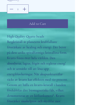
Add to Cart
High Quality Quartz beads
Bergkristall är planetens kraftfullaste
förstärkare av healing och energi. Det beror
pà dess unika spiralformiga kristallina form.
Kvarts finns över hela världen. Den
absorberar, lagrar, frigör och reglerar energ!
och är utmärkt till att lösa upp
energiblockeringar. När akupunkturnälar
täcks av kvarts kar effekten med tio procent.
Genom att hälla en kvarts-kristall i handen
fördubblas ditt biomagnetiska fält, vilket
demonstreras av en kirliankamera*. Kvarts
förstärker muskelprov och skyddar mot