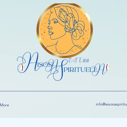
info@aisosaspirit
More