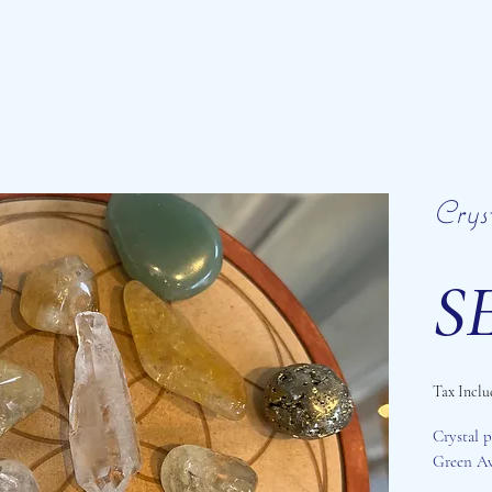
Crys
SE
Tax Inclu
Crystal p
Green Av