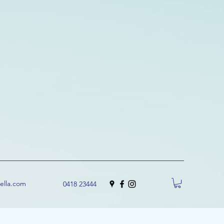
uella.com
0418 23444