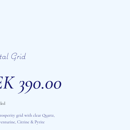
tal Grid
Price
K 390.00
ded
rosperity grid with clear Quartz,
enturine, Citrine & Pyrite