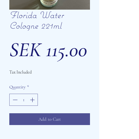
Florida Water
Cologne 221ml
Price
SEK 115.00
Tax Included
Quantity
*
Add to Cart