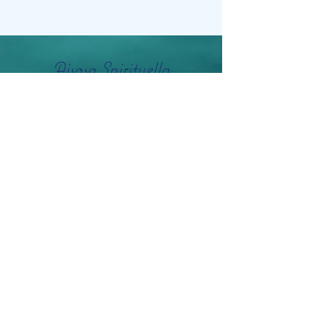
Aisosa Spirituella
Subscribe Form
Submit
info@aisosaspirituella.com
0418 23444
Besök Adress