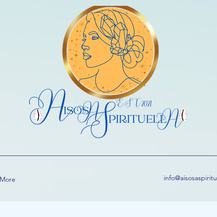
info@aisosaspirit
More