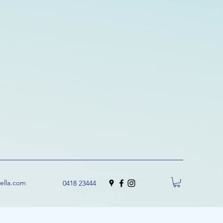
uella.com
0418 23444