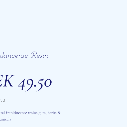
kincense Resin
Price
K 49.50
ded
ral frankincense resins gum, herbs &
anicals