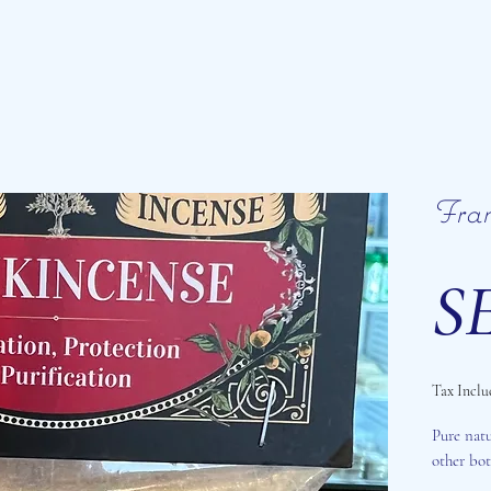
Fran
SE
Tax Inclu
Pure natu
other bot