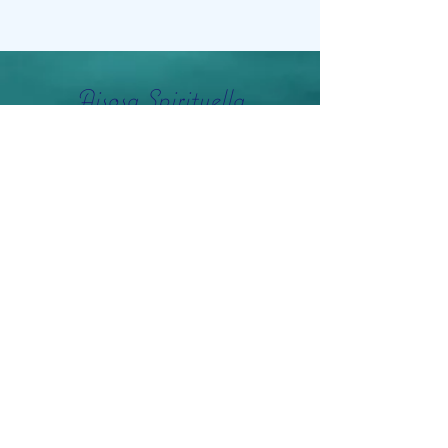
Aisosa Spirituella
Subscribe Form
Submit
info@aisosaspirituella.com
0418 23444
Besök Adress