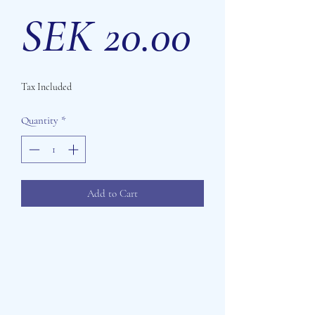
Price
SEK 20.00
Tax Included
Quantity
*
Add to Cart