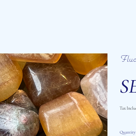
Fluo
SE
Tax Inclu
Quantity