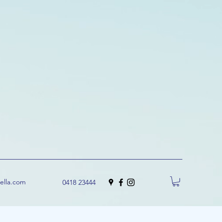
uella.com
0418 23444