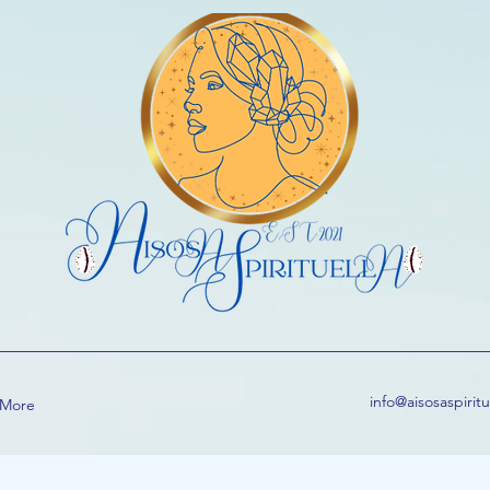
info@aisosaspirit
More