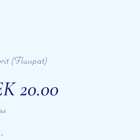
rit (Flusspat)
Price
K 20.00
ded
*