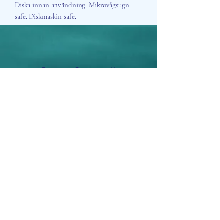
Diska innan användning. Mikrovågsugn
safe. Diskmaskin safe.
Aisosa Spirituella
Subscribe Form
Submit
info@aisosaspirituella.com
0418 23444