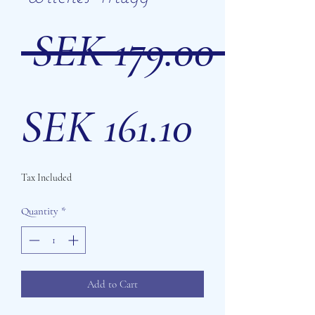
Regu
 SEK 179.00 
Sale
Price
SEK 161.10
Tax Included
Price
Quantity
*
Add to Cart