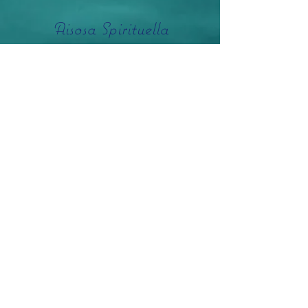
Aisosa Spirituella
Subscribe Form
Submit
info@aisosaspirituella.com
0418 23444
Besök Adress
Storgatan 31, 26131 Landskrona Sweden