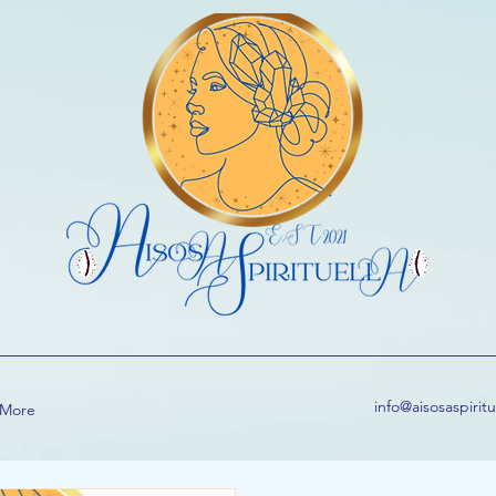
info@aisosaspirit
More