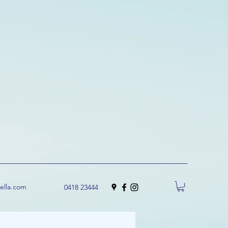
uella.com
0418 23444