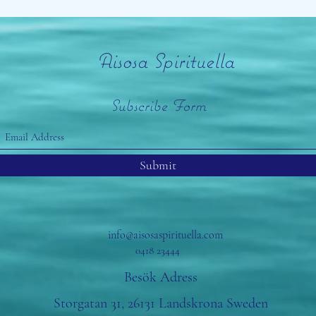
Aisosa Spirituella
Subscribe Form
Submit
info@aisosaspirituella.com
0418 23444
Besök Adress
Storgatan 31, 26131 Landskrona Sweden