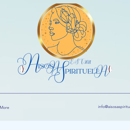
info@aisosaspirit
More