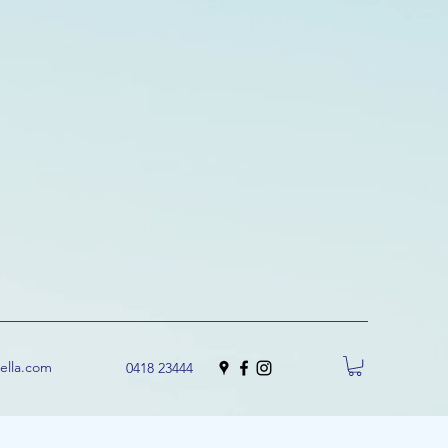
uella.com
0418 23444