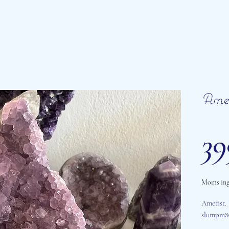
Amet
39
Moms ing
Ametist. 
slumpmäss