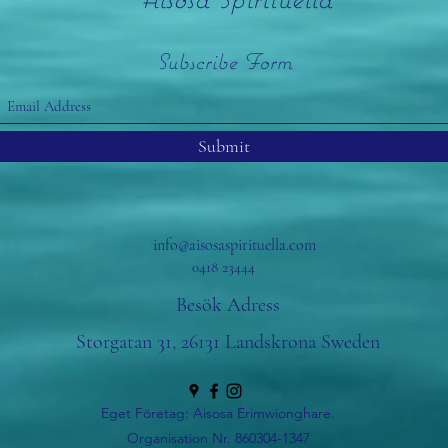
Subscribe Form
Submit
info@aisosaspirituella.com
0418 23444
Besök Adress
Storgatan 31, 26131 Landskrona Sweden
Eget Företag: Aisosa Erimwionghare.
Organisation Nr. 860304-1347