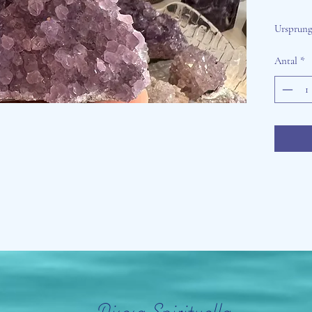
Ursprung:
Antal
*
Aisosa Spirituella