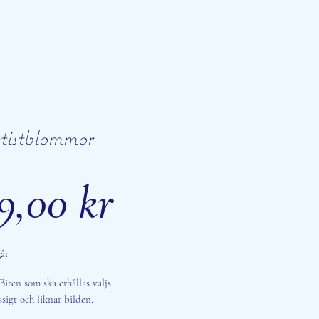
istblommor
Pris
9,00 kr
år
Biten som ska erhållas väljs
igt och liknar bilden.