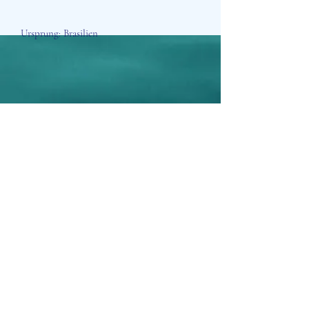
Ursprung: Brasilien
Aisosa Spirituella
Subscribe Form
Submit
info@aisosaspirituella.com