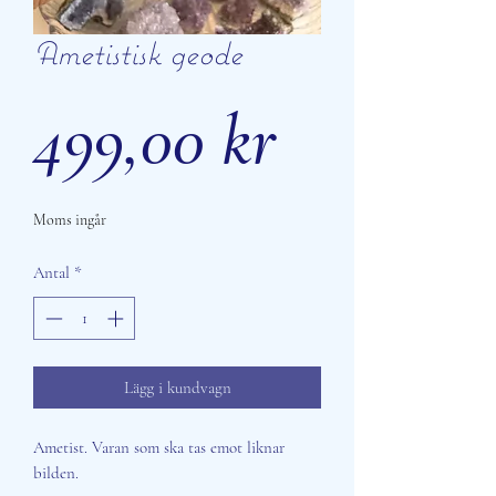
Ametistisk geode
Pris
499,00 kr
Moms ingår
Antal
*
Lägg i kundvagn
Ametist. Varan som ska tas emot liknar
bilden.