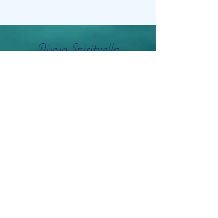
Aisosa Spirituella
Subscribe Form
Submit
info@aisosaspirituella.com
0418 23444
Besök Adress