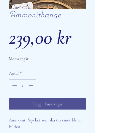
Ammonithänge
Pris
239,00 kr
Moms ingår
Antal
*
Lägg i kundvagn
Ammonit. Stycket som ska tas emot liknar
bilden