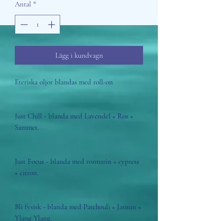
Antal
*
Lägg i kundvagn
Eteriska oljor blandas med roll-on
Just Chill - blanda med Lavendel + Ros +
Sammet.
Just Focus - blanda med rosmarin + cypress
+ citron.
Bli fysisk - blanda med Patchouli + Jasmin +
Ylang Ylang.