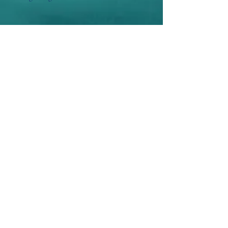
Oroa dig inte - blandning med bergamott +
geranium + frankincense
Aisosa Spirituella
Subscribe Form
Submit