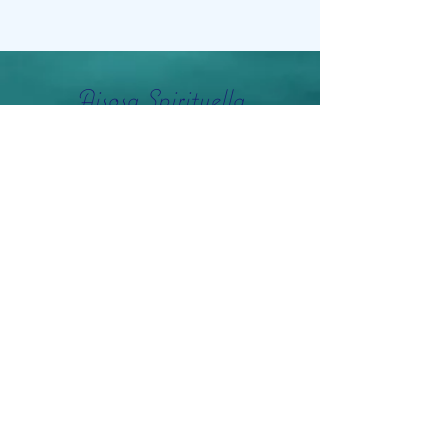
Aisosa Spirituella
Subscribe Form
Submit
info@aisosaspirituella.com
0418 23444
Besök Adress