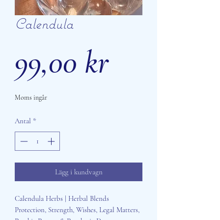
Calendula
Pris
99,00 kr
Moms ingår
Antal
*
Lägg i kundvagn
Calendula Herbs | Herbal Blends
Protection, Strength, Wishes, Legal Matters,