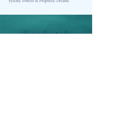
Pyschic Powers & Prophetic Dreams
Aisosa Spirituella
Subscribe Form
Submit
info@aisosaspirituella.com
0418 23444