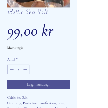
Celtic Sea Salt
Pris
99,00 kr
Moms ingår
Antal
*
Lägg i kundvagn
Celtic Sea Salt
Cleansing, Protection, Purification, Love,