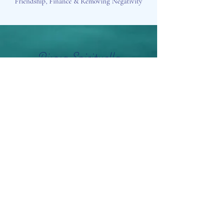
Friendship, Finance & Removing Negativity
Aisosa Spirituella
Subscribe Form
Submit
info@aisosaspirituella.com
0418 23444