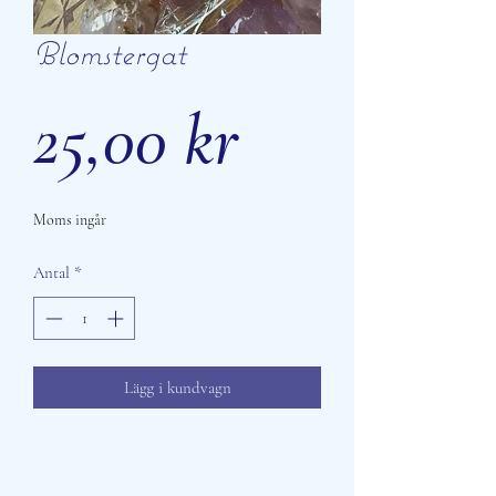
Blomstergat
Pris
25,00 kr
Moms ingår
Antal
*
Lägg i kundvagn