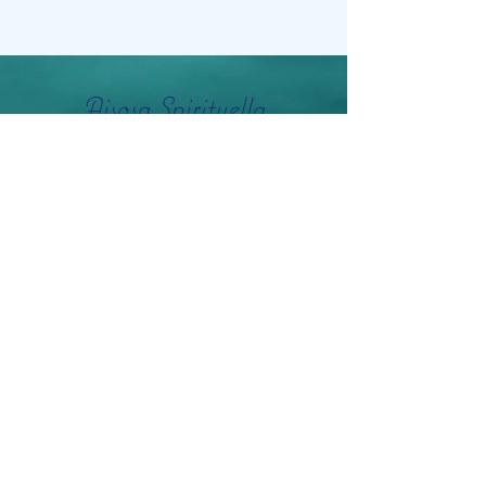
Aisosa Spirituella
Subscribe Form
Submit
info@aisosaspirituella.com
0418 23444
Besök Adress