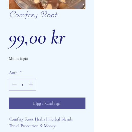
Comfrey Root
Pris
99,00 kr
Moms ingår
Antal
*
Lägg i kundvagn
Comfrey Root Herbs | Herbal Blends
Travel Protection & Money