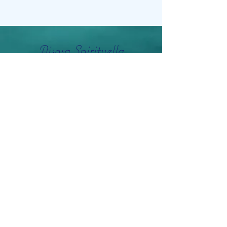
Aisosa Spirituella
Subscribe Form
Submit
info@aisosaspirituella.com
0418 23444
Besök Adress