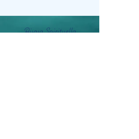
Aisosa Spirituella
Subscribe Form
Submit
info@aisosaspirituella.com
0418 23444
Besök Adress