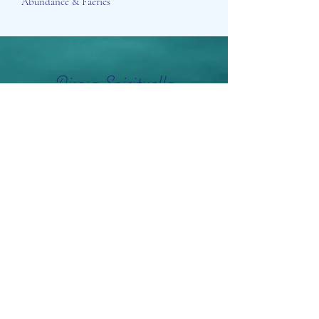
Abundance & Faeries
Aisosa Spirituella
Subscribe Form
Submit
info@aisosaspirituella.com
0418 23444