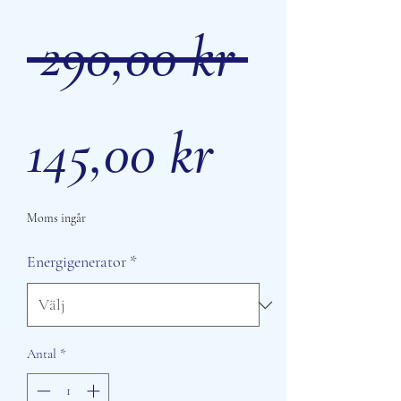
Ordina
 290,00 kr 
Reapris
pris
145,00 kr
Moms ingår
Energigenerator
*
Antal
*