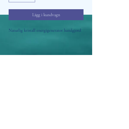
Lägg i kundvagn
Naturlig kristall energigenerator handgjord
Aisosa Spirituella
Subscribe Form
Submit