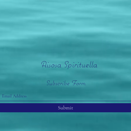
Aisosa Spirituella
Subscribe Form
Submit