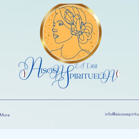
info@aisosaspirit
More