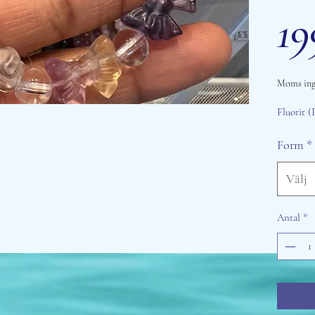
19
Moms ing
Fluorit (
Form
*
Välj
Antal
*