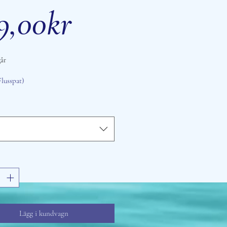
Reapris
9,00kr
år
Flusspat)
Lägg i kundvagn