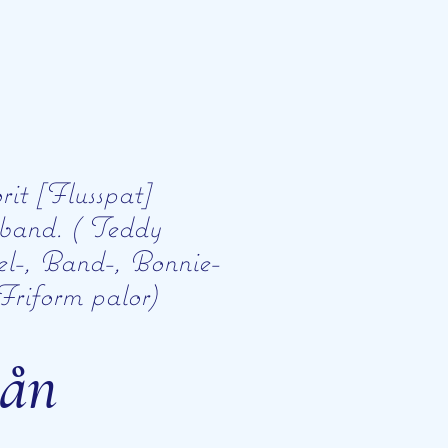
rit [Flusspat]
and. ( Teddy
l-, Band-, Bonnie-
Friform palor)
rån