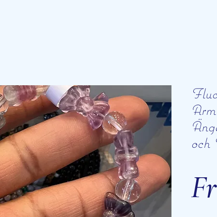
Fluo
Armb
Änge
och 
F