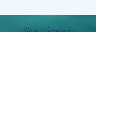
Aisosa Spirituella
Subscribe Form
Submit
info@aisosaspirituella.com
0418 23444
Besök Adress