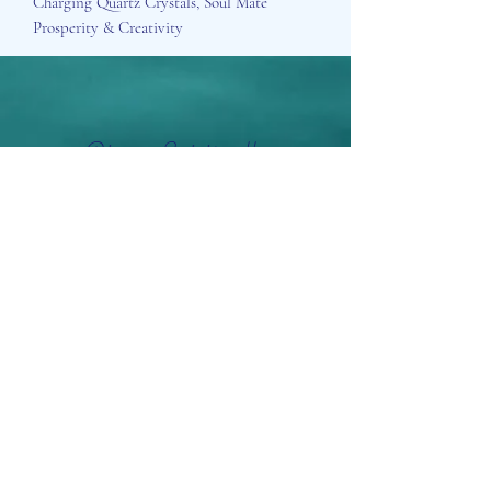
Charging Quartz Crystals, Soul Mate
Prosperity & Creativity
Aisosa Spirituella
Subscribe Form
Submit
info@aisosaspirituella.com
0418 23444