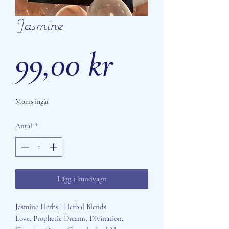
Jasmine
Pris
99,00 kr
Moms ingår
Antal
*
Lägg i kundvagn
Jasmine Herbs | Herbal Blends
Love, Prophetic Dreams, Divination,