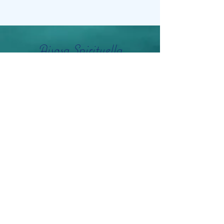
Aisosa Spirituella
Subscribe Form
Submit
info@aisosaspirituella.com
0418 23444
Besök Adress