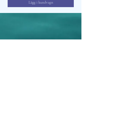
Lägg i kundvagn
Aisosa Spirituella
Subscribe Form
Submit
info@aisosaspirituella.com