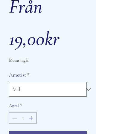
Från
Reapris
19,00kr
Moms ingår
Ametist
*
Antal
*