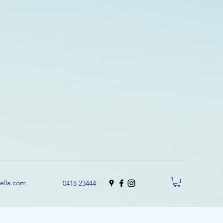
uella.com
0418 23444