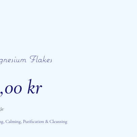
nesium Flakes
Pris
,00 kr
år
g, Calming, Purification & Cleansing