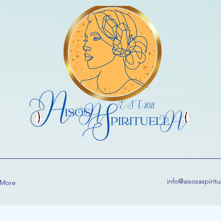
info@aisosaspirit
More