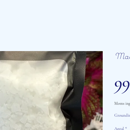
Mag
99
Moms ing
Groundin
Antal
*