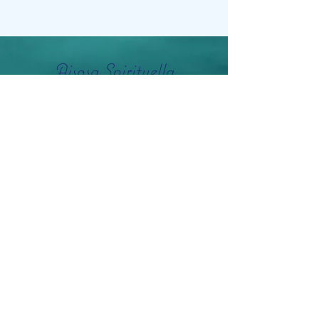
Aisosa Spirituella
Subscribe Form
Submit
info@aisosaspirituella.com
0418 23444
Besök Adress