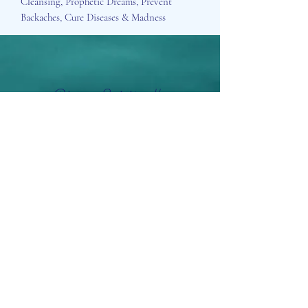
Cleansing, Prophetic Dreams, Prevent
Backaches, Cure Diseases & Madness
Aisosa Spirituella
Subscribe Form
Submit
info@aisosaspirituella.com
0418 23444