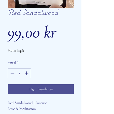
Red Sandalwood
Pris
99,00 kr
Moms ingår
Antal
*
Lägg i kundvagn
Red Sandalwood | Incense
Love & Meditation