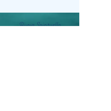
Aisosa Spirituella
Subscribe Form
Submit
info@aisosaspirituella.com
0418 23444
Besök Adress