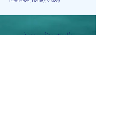
Purification, Healing & Sleep
Aisosa Spirituella
Subscribe Form
Submit
info@aisosaspirituella.com
0418 23444