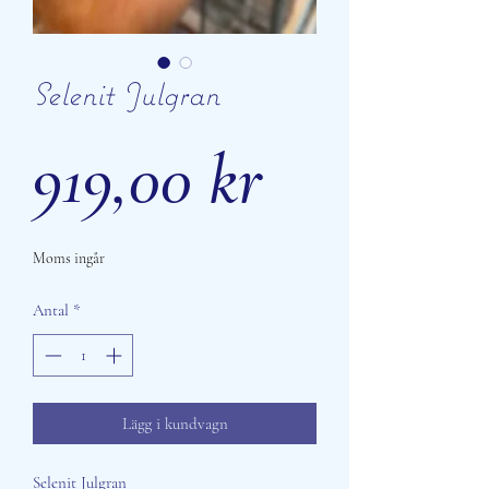
Selenit Julgran
Pris
919,00 kr
Moms ingår
Antal
*
Lägg i kundvagn
Selenit Julgran