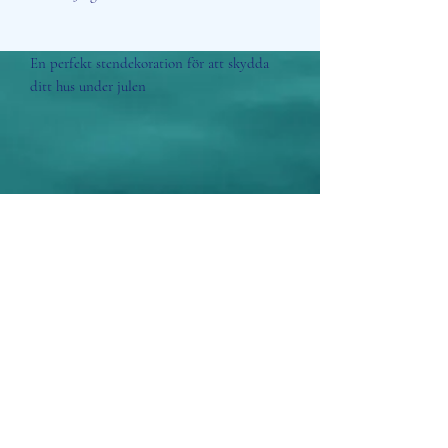
En perfekt stendekoration för att skydda
ditt hus under julen
Aisosa Spirituella
Subscribe Form
Submit