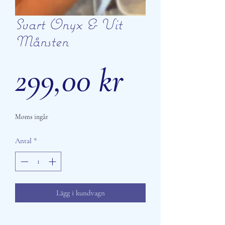
Svart Onyx & Vit
Månsten
Pris
299,00 kr
Moms ingår
Antal
*
Lägg i kundvagn