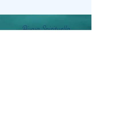
Aisosa Spirituella
Subscribe Form
Submit
info@aisosaspirituella.com
0418 23444
Besök Adress