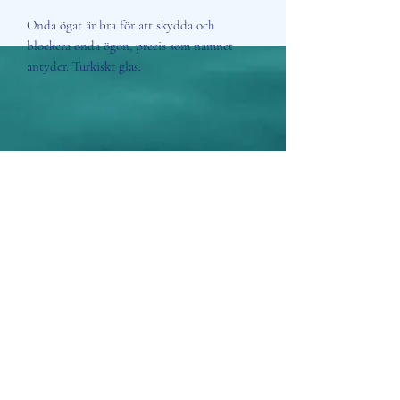
Onda ögat är bra för att skydda och
blockera onda ögon, precis som namnet
antyder. Turkiskt glas.
Aisosa Spirituella
Subscribe Form
Submit
info@aisosaspirituella.com