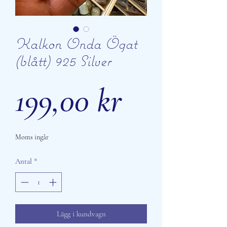
Kalkon Onda Ögat
(blått) 925 Silver
Pris
199,00 kr
Moms ingår
Antal
*
Lägg i kundvagn