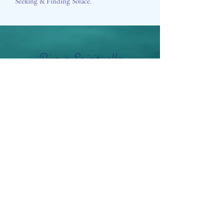
Seeking & Finding Solace.
Aisosa Spirituella
Subscribe Form
Submit
info@aisosaspirituella.com
0418 23444