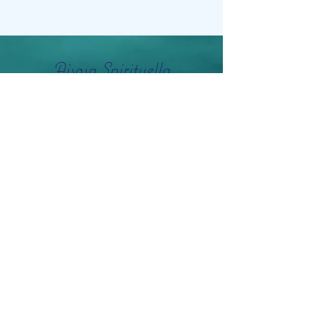
Aisosa Spirituella
Subscribe Form
Submit
info@aisosaspirituella.com
0418 23444
Besök Adress