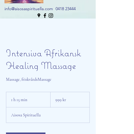
info@aisosaspirituella.com
0418 23444
Intensiva Afrikansk
Healing Massage
Massage, friskvårdsMassage
999
svenska
1 h 15 min
1
999 kr
kronor
1
5
Aisosa Spirituella
m
i
n