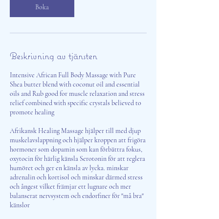
Boka
Beskrivning av tjänsten
Intensive African Full Body Massage with Pure
Shea butter blend with coconut oil and essential
oils and Rub good for muscle relaxation and stress
relief combined with specific crystals believed to
promote healing
Afrikansk Healing Massage hjälper till med djup
muskelavslappning och hjälper kroppen att frigöra
hormoner som dopamin som kan förbättra fokus,
oxytocin för härlig känsla Serotonin för att reglera
humöret och ger en känsla av lycka. minskar
adrenalin och kortisol och minskar därmed stress
och ångest vilket främjar ett lugnare och mer
balanserat nervsystem och endorfiner för "må bra"