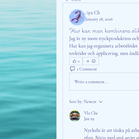
Aya Ch
January 28, 2026
Hur kan man kombinera olika 
Jag är ny inom tryckproduktion och
Hur kan jag organisera arbetsflödet 
torktider och applicering, men ändå 
0
1 Comment
Write a comment...
Sort by:
Newest
Vla Che
Jan 29
Nyckeln är att tänka på arbet
plats. Börja med små serier o