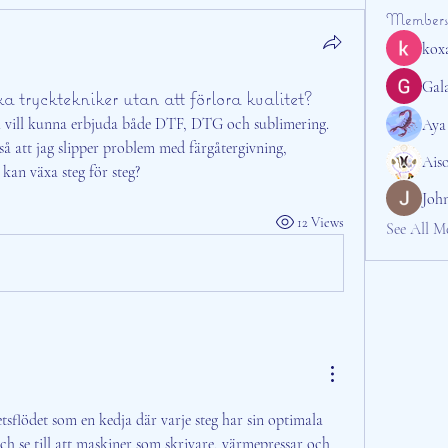
Members
kox
Gala
trycktekniker utan att förlora kvalitet?
 vill kunna erbjuda både DTF, DTG och sublimering. 
Aya
så att jag slipper problem med färgåtergivning, 
Ais
kan växa steg för steg?
Joh
12 Views
See All M
sflödet som en kedja där varje steg har sin optimala 
ch se till att maskiner som skrivare, värmepressar och 